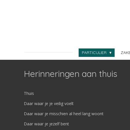
Ga
direct
naar
de
hoofdinhoud
PARTICULIER
ZAK
Herinneringen aan thuis
Thuis
Daar waar je je veilig voelt
Daar waar je misschien al heel lang woont
Daar waar je jezelf bent