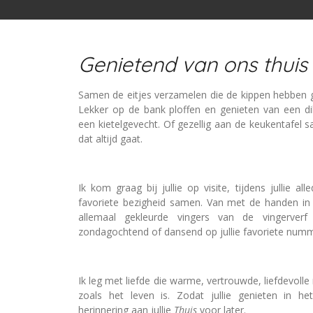
Genietend van ons thuis
Samen de eitjes verzamelen die de kippen hebben g
Lekker op de bank ploffen en genieten van een di
een kietelgevecht. Of gezellig aan de keukentafel 
dat altijd gaat.
Ik kom graag bij jullie op visite, tijdens jullie al
favoriete bezigheid samen. Van met de handen in 
allemaal gekleurde vingers van de vingerverf
zondagochtend of dansend op jullie favoriete nu
Ik leg met liefde die warme, vertrouwde, liefdevolle
zoals het leven is. Zodat jullie genieten in h
herinnering aan jullie
Thuis
voor later.